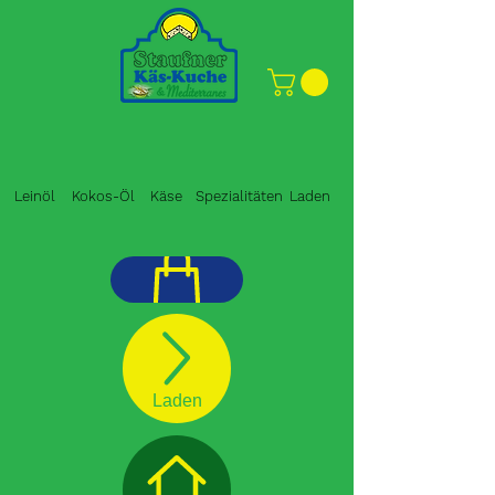
Leinöl
Kokos-Öl
Käse
Spezialitäten
Laden
Shop
Laden