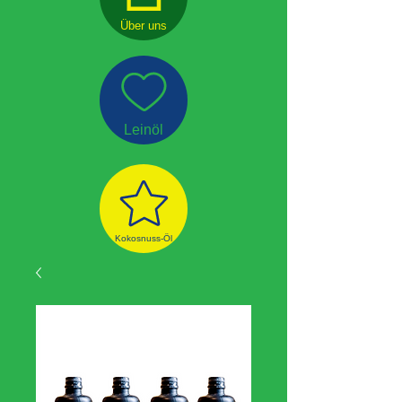
Über uns
Leinöl
Kokosnuss-Öl