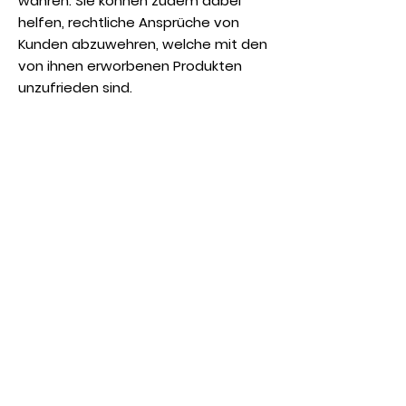
wahren. Sie können zudem dabei
helfen, rechtliche Ansprüche von
Kunden abzuwehren, welche mit den
von ihnen erworbenen Produkten
unzufrieden sind.
Was sollte in den
Rückerstattungsrichtlinien enthalten
sein?
Im Allgemeinen befassen sich
Rückerstattungsrichtlinien mit den
folgenden Problemfällen: die Frist für
die Forderung einer Rückerstattung;
erfolgt eine Rückerstattung teilweise
oder vollständig; unter welchen
Bedingungen erhalten Kunden eine
Rückerstattung und vieles mehr.
Staufner Käs-Kuche