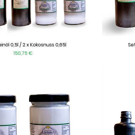
Schnellansicht
einöl 0,5l / 2 x Kokosnuss 0,65l
Set
Preis
150,75 €