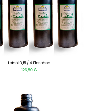
Schnellansicht
Leinöl 0,5l / 4 Flaschen
Preis
123,80 €