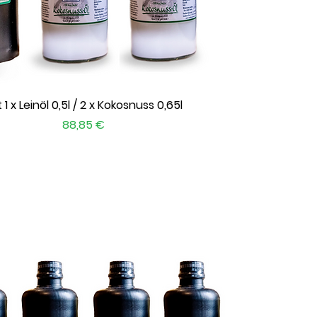
Schnellansicht
 1 x Leinöl 0,5l / 2 x Kokosnuss 0,65l
Preis
88,85 €