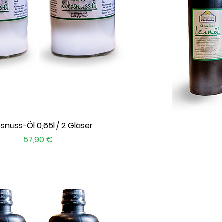
Schnellansicht
snuss-Öl 0,65l / 2 Gläser
Preis
57,90 €