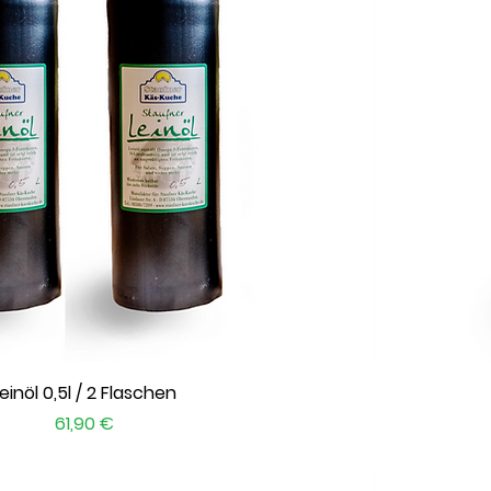
Schnellansicht
einöl 0,5l / 2 Flaschen
Preis
61,90 €