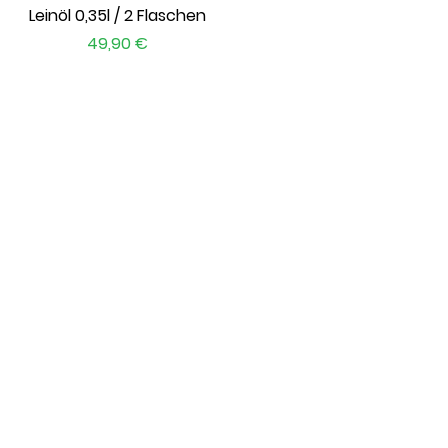
Schnellansicht
Leinöl 0,35l / 2 Flaschen
Preis
49,90 €