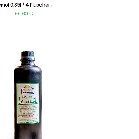
Schnellansicht
einöl 0,35l / 4 Flaschen
Preis
99,80 €