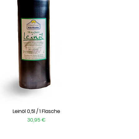
Schnellansicht
Leinöl 0,5l / 1 Flasche
Preis
30,95 €