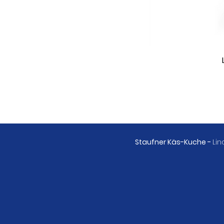
Staufner Käs-Kuche -
Lin